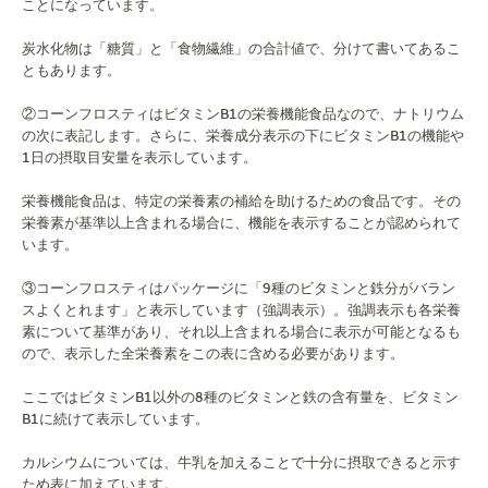
ことになっています。
炭水化物は「糖質」と「食物繊維」の合計値で、分けて書いてあるこ
ともあります。
②コーンフロスティはビタミンB1の栄養機能食品なので、ナトリウム
の次に表記します。さらに、栄養成分表示の下にビタミンB1の機能や
1日の摂取目安量を表示しています。
栄養機能食品は、特定の栄養素の補給を助けるための食品です。その
栄養素が基準以上含まれる場合に、機能を表示することが認められて
います。
③コーンフロスティはパッケージに「9種のビタミンと鉄分がバラン
スよくとれます」と表示しています（強調表示）。強調表示も各栄養
素について基準があり、それ以上含まれる場合に表示が可能となるも
ので、表示した全栄養素をこの表に含める必要があります。
ここではビタミンB1以外の8種のビタミンと鉄の含有量を、ビタミン
B1に続けて表示しています。
カルシウムについては、牛乳を加えることで十分に摂取できると示す
ため表に加えています。